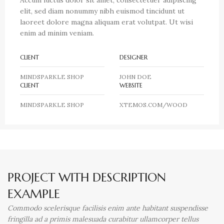
Accum luctus dolor sit amet, consectetuer adipiscing
elit, sed diam nonummy nibh euismod tincidunt ut
laoreet dolore magna aliquam erat volutpat. Ut wisi
enim ad minim veniam.
CLIENT
DESIGNER
MINDSPARKLE SHOP
JOHN DOE
CLIENT
WEBSITE
MINDSPARKLE SHOP
XTEMOS.COM/WOOD
PROJECT WITH DESCRIPTION
EXAMPLE
Commodo scelerisque facilisis enim ante habitant suspendisse
fringilla ad a primis malesuada curabitur ullamcorper tellus