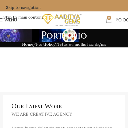
Skip to navigation
Skip to main content
0
MENU
₹
0.0
Portfolio
Home
Portfolio
Netus eu mollis hac dignis
Our Latest Work
WE ARE CREATIVE AGENCY