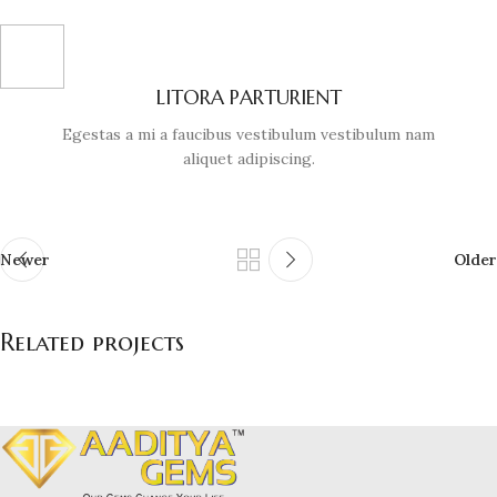
LITORA PARTURIENT
Egestas a mi a faucibus vestibulum vestibulum nam
aliquet adipiscing.
Newer
Older
Related projects
A lacus bibendum pulvinar
Furniture