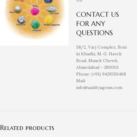
CONTACT US
FOR ANY
QUESTIONS
58/2, Varj Complex, Soni
ki Khadki, M. G. Haveli
Road, Manek Chowk,
Ahmedabad - 380001
Phone: (+91) 9428356468
Mail:
info@aadityagems.com
Related products