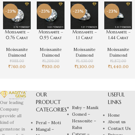
-23%
-23%
-23%
-23%
Moissanite –
Moissanite –
Moissanite –
Moissanite –
0.76 Carat
0.93 Carat
1.1 Carat
1.44 Carat
Moissanite
Moissanite
Moissanite
Moissanite
Daimond
Daimond
Daimond
Daimond
₹
988.00
₹
1,209.00
₹
1,430.00
₹
1,872.00
₹
760.00
₹
930.00
₹
1,100.00
₹
1,440.00
OUR
USEFUL
PRODUCT
LINKS
Our leading
Ruby – Manik
CATEGORIES
Company
Gomed –
Home
provide all
Hessonite –
About us
kind of
Peral – Moti
Rahu
Contact Us
gemstone in
Mangal –
Cateye –
Privacy