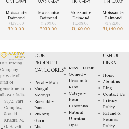
0.91 Carat
0.93 Carat
1.16 Carat
1.44 Carat
Moissanite
Moissanite
Moissanite
Moissanite
Daimond
Daimond
Daimond
Daimond
₹
1,183.00
₹
1,209.00
₹
1,508.00
₹
1,872.00
₹
910.00
₹
930.00
₹
1,160.00
₹
1,440.00
OUR
USEFUL
PRODUCT
LINKS
Our leading
Ruby – Manik
CATEGORIES
Company
Gomed –
Home
provide all
Hessonite –
About us
kind of
Peral – Moti
Rahu
Blog
gemstone in
Mangal –
Cateye –
Contact Us
all over India.
Moonga
Ketu –
Privacy
58/2, Varj
Emerald –
Lahsuniya
Policy
Complex,
Panna
Natural
Refund &
Soni ki
Pukhraj –
Upratna
Returns
Khadki, M.
Guru
Opal
Policy
G. Haveli
Blue