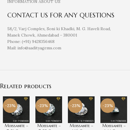
INFORMATION ABOUT US
CONTACT US FOR ANY QUESTIONS
58/2, Varj Complex, Soni ki Khadki, M. G. Haveli Road,
Manek Chowk, Ahmedabad - 380001
Phone: (+91) 9428356468
Mail: info@aadityagems.com
Related products
-23%
-23%
-23%
-23%
Moissanite –
Moissanite –
Moissanite –
Moissanite –