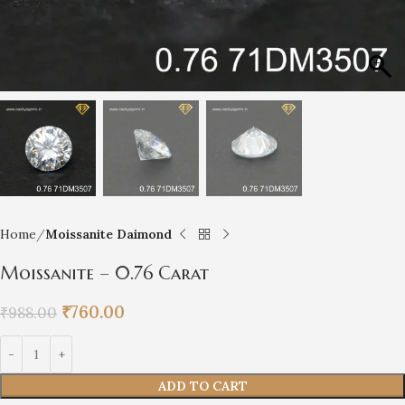
Home
Moissanite Daimond
Moissanite – 0.76 Carat
₹
760.00
₹
988.00
ADD TO CART