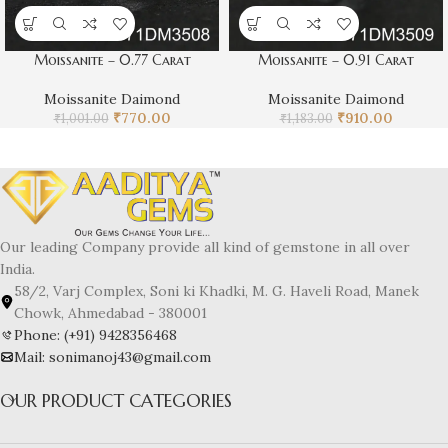
Moissanite – 0.77 Carat
Moissanite – 0.91 Carat
Moissanite Daimond
Moissanite Daimond
₹
770.00
₹
910.00
₹
1,001.00
₹
1,183.00
Our leading Company provide all kind of gemstone in all over
India.
58/2, Varj Complex, Soni ki Khadki, M. G. Haveli Road, Manek
Chowk, Ahmedabad - 380001
Phone: (+91) 9428356468
Mail: sonimanoj43@gmail.com
OUR PRODUCT CATEGORIES