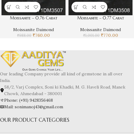
Moissanite – 0.76 Carat
Moissanite – 0.77 Carat
Moissanite Daimond
Moissanite Daimond
₹
760.00
₹
770.00
₹
988.00
₹
1,001.00
Our leading Company provide all kind of gemstone in all over
India.
58/2, Varj Complex, Soni ki Khadki, M. G. Haveli Road, Manek
Chowk, Ahmedabad - 380001
Phone: (+91) 9428356468
Mail: sonimanoj43@gmail.com
OUR PRODUCT CATEGORIES