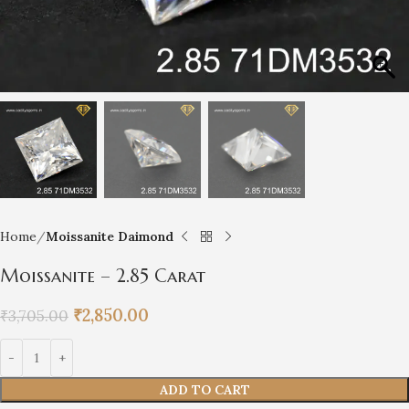
Home
Moissanite Daimond
Moissanite – 2.85 Carat
₹
2,850.00
₹
3,705.00
ADD TO CART